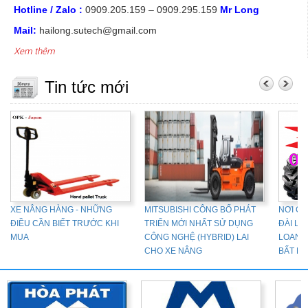
Hotline / Zalo :
0909.205.159 – 0909.295.159
Mr Long
Mail:
hailong.sutech@gmail.com
Xem thêm
Tin tức mới
XE NÂNG HÀNG - NHỮNG
MITSUBISHI CÔNG BỐ PHÁT
NƠI C
ĐIỀU CẦN BIẾT TRƯỚC KHI
TRIỂN MỚI NHẤT SỬ DỤNG
ĐÀI LO
MUA
CÔNG NGHỆ (HYBRID) LAI
LOAN, 
CHO XE NÂNG
BẤT N