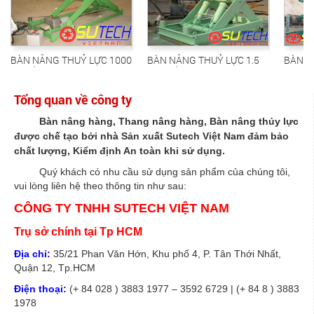
ÂNG THUỶ LỰC 1000
BÀN NÂNG THUỶ LỰC 1.5
BÀN NÂNG THUỶ
 TẠI KHO XƯỞNG
TON LẮP TẠI CÔNG TY
TON LẮP TẠI CÔ
OUYUEN
SUZUKI VN
GIA KCN TÂN U
Tổng quan về công ty
Bàn nâng hàng, Thang nâng hàng, Bàn nâng thủy lực
được chế tạo bởi nhà Sản xuất Sutech Việt Nam đảm bảo
chất lượng, Kiểm định An toàn khi sử dụng.
Quý khách có nhu cầu sử dụng sản phẩm của chúng tôi,
vui lòng liên hệ theo thông tin như sau:
CÔNG TY TNHH SUTECH VIỆT NAM
Trụ sở chính tại Tp HCM
Địa chỉ:
35/21 Phan Văn Hớn, Khu phố 4, P. Tân Thới Nhất,
Quận 12, Tp.HCM
Điện thoại:
(+ 84 028 ) 3883 1977 – 3592 6729 | (+ 84 8 ) 3883
1978