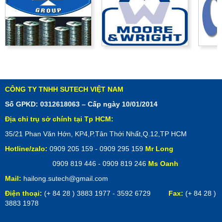
CÔNG TY TNHH SUTECH VIỆT NAM
Số GPKD: 0312618063 – Cấp ngày 10/01/2014
Địa chỉ trụ sở chính tại Tp HCM:
35/21 Phan Văn Hớn, KP4,P.Tân Thới Nhất,Q.12,TP HCM
Hotline/zalo:
0909 205 159 - 0909 295 159
Mr Long
0909 819 446 - 0909 819 246
Ms Oanh
Mail:
hailong.sutech@gmail.com
Điện thoại:
(+ 84 28 ) 3883 1977 - 3592 6729
Fax:
(+ 84 28 )
3883 1978