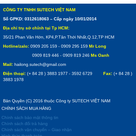
CÔNG TY TNHH SUTECH VIỆT NAM
Số GPKD: 0312618063 – Cấp ngày 10/01/2014
Địa chỉ trụ sở chính tại Tp HCM:
35/21 Phan Văn Hớn, KP4,P.Tân Thới Nhất,Q.12,TP HCM
Hotline/zalo:
0909 205 159 - 0909 295 159
Mr Long
0909 819 446 - 0909 819 246
Ms Oanh
Mail:
hailong.sutech@gmail.com
Điện thoại:
(+ 84 28 ) 3883 1977 - 3592 6729
Fax:
(+ 84 28 )
3883 1978
Bản Quyền (C) 2016 thuộc Công ty SUTECH VIỆT NAM
CHÍNH SÁCH MUA HÀNG
Chính sách bảo mật thông tin
Chính sách đổi trả hàng
Chính sách vận chuyển – Giao nhận
Hình thức thanh toán