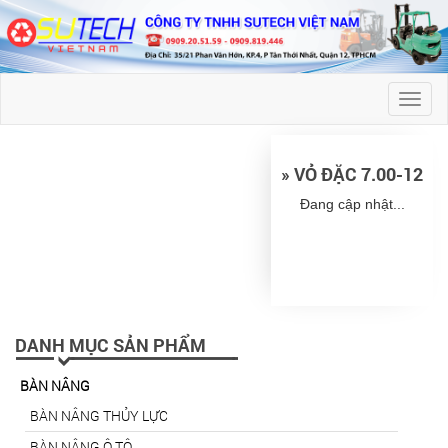
Toggl
naviga
» VỎ ĐẶC 7.00-12
Đang cập nhật...
DANH MỤC SẢN PHẨM
BÀN NÂNG
BÀN NÂNG THỦY LỰC
BÀN NÂNG Ô TÔ