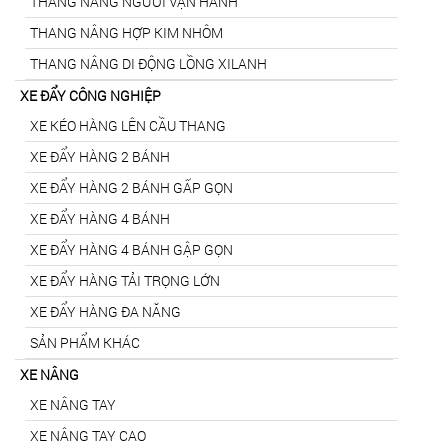
THANG NÂNG NGƯỜI VẬN HÀNH
THANG NÂNG HỢP KIM NHÔM
THANG NÂNG DI ĐỘNG LỒNG XILANH
XE ĐẨY CÔNG NGHIỆP
XE KÉO HÀNG LÊN CẦU THANG
XE ĐẨY HÀNG 2 BÁNH
XE ĐẨY HÀNG 2 BÁNH GẤP GỌN
XE ĐẨY HÀNG 4 BÁNH
XE ĐẨY HÀNG 4 BÁNH GẬP GỌN
XE ĐẨY HÀNG TẢI TRỌNG LỚN
XE ĐẨY HÀNG ĐA NĂNG
SẢN PHẨM KHÁC
XE NÂNG
XE NÂNG TAY
XE NÂNG TAY CAO