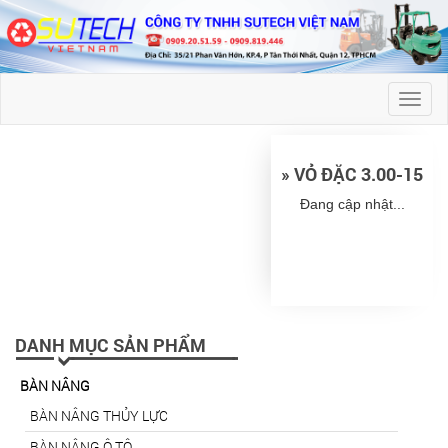
Toggl
naviga
» VỎ ĐẶC 3.00-15
Đang cập nhật...
DANH MỤC SẢN PHẨM
BÀN NÂNG
BÀN NÂNG THỦY LỰC
BÀN NÂNG Ô TÔ