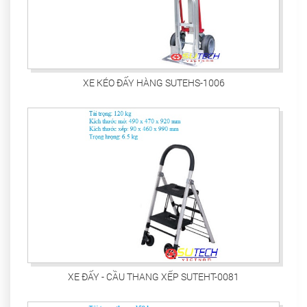
XE KÉO ĐẨY HÀNG SUTEHS-1006
XE ĐẨY - CẦU THANG XẾP SUTEHT-0081