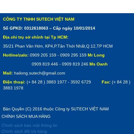
CÔNG TY TNHH SUTECH VIỆT NAM
Số GPKD: 0312618063 – Cấp ngày 10/01/2014
Địa chỉ trụ sở chính tại Tp HCM:
35/21 Phan Văn Hớn, KP4,P.Tân Thới Nhất,Q.12,TP HCM
Hotline/zalo:
0909 205 159 - 0909 295 159
Mr Long
0909 819 446 - 0909 819 246
Ms Oanh
Mail:
hailong.sutech@gmail.com
Điện thoại:
(+ 84 28 ) 3883 1977 - 3592 6729
Fax:
(+ 84 28 )
3883 1978
Bản Quyền (C) 2016 thuộc Công ty SUTECH VIỆT NAM
CHÍNH SÁCH MUA HÀNG
Chính sách bảo mật thông tin
Chính sách đổi trả hàng