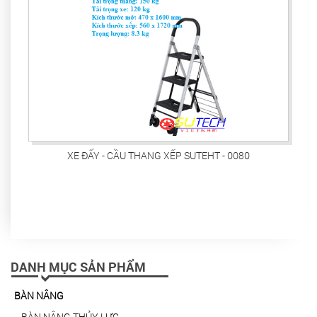
XE ĐẨY - CẦU THANG XẾP SUTEHT - 0080
DANH MỤC SẢN PHẨM
BÀN NÂNG
BÀN NÂNG THỦY LỰC