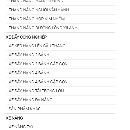
THANG NÂNG HÀNG DI ĐỘNG
THANG NÂNG NGƯỜI VẬN HÀNH
THANG NÂNG HỢP KIM NHÔM
THANG NÂNG DI ĐỘNG LỒNG XILANH
XE ĐẨY CÔNG NGHIỆP
XE KÉO HÀNG LÊN CẦU THANG
XE ĐẨY HÀNG 2 BÁNH
XE ĐẨY HÀNG 2 BÁNH GẤP GỌN
XE ĐẨY HÀNG 4 BÁNH
XE ĐẨY HÀNG 4 BÁNH GẬP GỌN
XE ĐẨY HÀNG TẢI TRỌNG LỚN
XE ĐẨY HÀNG ĐA NĂNG
SẢN PHẨM KHÁC
XE NÂNG
XE NÂNG TAY