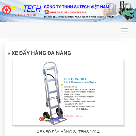
Toggl
naviga
» XE ĐẨY HÀNG ĐA NĂNG
XE KÉO ĐẨY HÀNG SUTEHS-1014