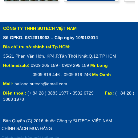
CÔNG TY TNHH SUTECH VIỆT NAM
Số GPKD: 0312618063 – Cấp ngày 10/01/2014
Địa chỉ trụ sở chính tại Tp HCM:
35/21 Phan Văn Hớn, KP4,P.Tân Thới Nhất,Q.12,TP HCM
Hotline/zalo:
0909 205 159 - 0909 295 159
Mr Long
0909 819 446 - 0909 819 246
Ms Oanh
Mail:
hailong.sutech@gmail.com
Điện thoại:
(+ 84 28 ) 3883 1977 - 3592 6729
Fax:
(+ 84 28 )
3883 1978
Bản Quyền (C) 2016 thuộc Công ty SUTECH VIỆT NAM
CHÍNH SÁCH MUA HÀNG
Chính sách bảo mật thông tin