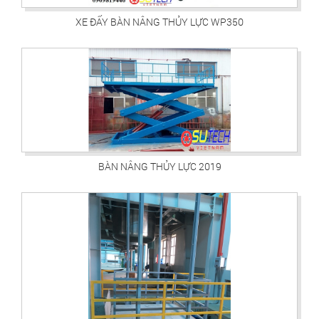
XE ĐẨY BÀN NÂNG THỦY LỰC WP350
BÀN NÂNG THỦY LỰC 2019