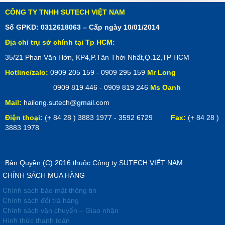
CÔNG TY TNHH SUTECH VIỆT NAM
Số GPKD: 0312618063 – Cấp ngày 10/01/2014
Địa chỉ trụ sở chính tại Tp HCM:
35/21 Phan Văn Hớn, KP4,P.Tân Thới Nhất,Q.12,TP HCM
Hotline/zalo:
0909 205 159 - 0909 295 159
Mr Long
0909 819 446 - 0909 819 246
Ms Oanh
Mail:
hailong.sutech@gmail.com
Điện thoại:
(+ 84 28 ) 3883 1977 - 3592 6729
Fax:
(+ 84 28 )
3883 1978
Bản Quyền (C) 2016 thuộc Công ty SUTECH VIỆT NAM
CHÍNH SÁCH MUA HÀNG
Chính sách bảo mật thông tin
Chính sách đổi trả hàng
Chính sách vận chuyển – Giao nhận
Hình thức thanh toán