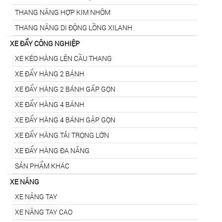
THANG NÂNG HỢP KIM NHÔM
THANG NÂNG DI ĐỘNG LỒNG XILANH
XE ĐẨY CÔNG NGHIỆP
XE KÉO HÀNG LÊN CẦU THANG
XE ĐẨY HÀNG 2 BÁNH
XE ĐẨY HÀNG 2 BÁNH GẤP GỌN
XE ĐẨY HÀNG 4 BÁNH
XE ĐẨY HÀNG 4 BÁNH GẬP GỌN
XE ĐẨY HÀNG TẢI TRỌNG LỚN
XE ĐẨY HÀNG ĐA NĂNG
SẢN PHẨM KHÁC
XE NÂNG
XE NÂNG TAY
XE NÂNG TAY CAO