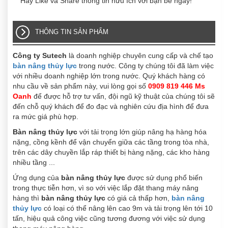
Hãy Like và Share thông tin hữu ích với bạn bè ngay!
THÔNG TIN SẢN PHẨM
Công ty Sutech
là doanh nghiệp chuyên cung cấp và chế tạo
bàn nâng thủy lực
trong nước. Công ty chúng tôi đã làm việc
với nhiều doanh nghiệp lớn trong nước. Quý khách hàng có
nhu cầu về sản phẩm này, vui lòng gọi số
0909 819 446 Ms
Oanh
để được hỗ trợ tư vấn, đội ngũ kỹ thuật của chúng tôi sẽ
đến chỗ quý khách để đo đạc và nghiên cứu địa hình để đưa
ra mức giá phù hợp.
Bàn nâng thủy lực
với tải trọng lớn giúp nâng hạ hàng hóa
nặng, cồng kềnh để vận chuyển giữa các tầng trong tòa nhà,
trên các dây chuyền lắp ráp thiết bị hàng nặng, các kho hàng
nhiều tầng ...
Ứng dụng của
bàn nâng thủy lực
được sử dụng phổ biến
trong thực tiễn hơn, vì so với việc lắp đặt thang máy nâng
hàng thì
bàn nâng thủy lực
có giá cả thấp hơn,
bàn nâng
thủy lực
có loại có thể nâng lên cao 9m và tải trọng lên tới 10
tấn, hiệu quả công việc cũng tương đương với việc sử dụng