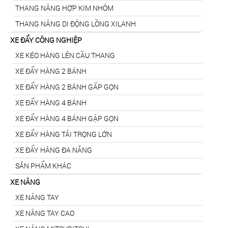
THANG NÂNG HỢP KIM NHÔM
THANG NÂNG DI ĐỘNG LỒNG XILANH
XE ĐẨY CÔNG NGHIỆP
XE KÉO HÀNG LÊN CẦU THANG
XE ĐẨY HÀNG 2 BÁNH
XE ĐẨY HÀNG 2 BÁNH GẤP GỌN
XE ĐẨY HÀNG 4 BÁNH
XE ĐẨY HÀNG 4 BÁNH GẬP GỌN
XE ĐẨY HÀNG TẢI TRỌNG LỚN
XE ĐẨY HÀNG ĐA NĂNG
SẢN PHẨM KHÁC
XE NÂNG
XE NÂNG TAY
XE NÂNG TAY CAO