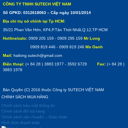
CÔNG TY TNHH SUTECH VIỆT NAM
Số GPKD: 0312618063 – Cấp ngày 10/01/2014
Địa chỉ trụ sở chính tại Tp HCM:
35/21 Phan Văn Hớn, KP4,P.Tân Thới Nhất,Q.12,TP HCM
Hotline/zalo:
0909 205 159 - 0909 295 159
Mr Long
0909 819 446 - 0909 819 246
Ms Oanh
Mail:
hailong.sutech@gmail.com
Điện thoại:
(+ 84 28 ) 3883 1977 - 3592 6729
Fax:
(+ 84 28 )
3883 1978
Bản Quyền (C) 2016 thuộc Công ty SUTECH VIỆT NAM
CHÍNH SÁCH MUA HÀNG
Chính sách bảo mật thông tin
Chính sách đổi trả hàng
Chính sách vận chuyển – Giao nhận
Hình thức thanh toán