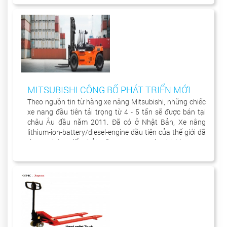
MITSUBISHI CÔNG BỐ PHÁT TRIỂN MỚI
NHẤT SỬ DỤNG CÔNG NGHỆ (HYBRID) LAI
Theo nguồn tin từ hãng xe nâng Mitsubishi, những chiếc
xe nang đầu tiên tải trọng từ 4 - 5 tấn sẽ được bán tại
CHO XE NÂNG
châu Âu đầu năm 2011. Đã có ở Nhật Bản, Xe nâng
lithium-ion-battery/diesel-engine đầu tiên của thế giới đã
được phát triển bởi công ty mẹ Mitsubishi Heavy
Industries (MHI).