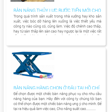
BÀN NÂNG THỦY LỰC BƯỚC TIẾN MỚI CHO
NGÀNH CÔNG NGHIỆP.
Trong quá trình sản xuất trong nhà xưỡng hay kho sản
xuất, việc bóc dỡ hàng lên xuống là việc thiết yếu mà
công ty nào cũng có, cũng làm. Việc độ chênh cao thấp,
hay từ sàn thấp lên sàn cao hay ngược lại là một việc rất
tốn nhiều thời gian, công sức. Bàn nâng hàng là bước tiền
mới cho nhu cầu cần thiết của các công ty.
BÀN NÂNG HÀNG CHỌN Ở ĐÂU TẠI HỒ CHÍ
MINH?
Để chọn được một chiếc bàn nâng phục vụ cho nhu cầu
nâng hàng của bạn. Hãy đến với công ty chúng tôi bạn
có thể chọn được một chiếc bàn nâng ưng ý cho mình. Để
tại ra hiệu quả làm việc cao, Cho năng suất cao.............