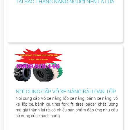
TẠI SAO THANG NÂNG NGƯỜI NÊN LÀ LỰA
CHỌN HÀNG ĐẦU?
NƠI CUNG CẤP VỎ XE NÂNG ĐÀI LOAN, LỐP
XE NÂNG ĐÀI LOAN, CHẤT LƯỢNG, GIÁ RẺ
Nơi cung cấp Vỏ xe nâng, lốp xe nâng, bánh xe nâng, vỏ
xe, lốp xe, bánh xe, tires forklift, tires loader, chất lượng
BẤT NGỜ
mà giá thành lại rẻ, có nhiều sản phẩm đáp ứng nhu cầu
sử dụng của khách hàng.