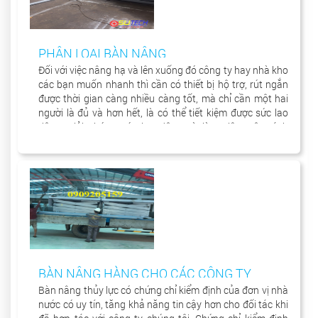
PHÂN LOẠI BÀN NÂNG
Đối với việc nâng hạ và lên xuống đó công ty hay nhà kho
các bạn muốn nhanh thì cần có thiết bị hộ trợ, rút ngắn
được thời gian càng nhiều càng tốt, mà chỉ cần một hai
người là đủ và hơn hết, là có thể tiết kiệm được sức lao
động, giải phóng sức lao động và làm việc một cách
chuyên nghiệp hơn. Đó là bàn nâng thủy lực thiết bị sẽ
giúp bạn trong vấn đề nâng hạ hàng hóa.....
BÀN NÂNG HÀNG CHO CÁC CÔNG TY
Bàn nâng thủy lực có chứng chỉ kiểm định của đơn vị nhà
nước có uy tín, tăng khả năng tin cậy hơn cho đối tác khi