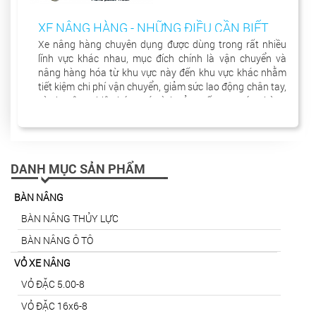
XE NÂNG HÀNG - NHỮNG ĐIỀU CẦN BIẾT
TRƯỚC KHI MUA
Xe nâng hàng chuyên dụng được dùng trong rất nhiều
lĩnh vực khác nhau, mục đích chính là vận chuyển và
nâng hàng hóa từ khu vực này đến khu vực khác nhằm
tiết kiệm chi phí vận chuyển, giảm sức lao động chân tay,
và chuyên nghiệp hóa quá trình sản xuất, cung ứng hàng
hóa ra thị trường.
DANH MỤC SẢN PHẨM
BÀN NÂNG
BÀN NÂNG THỦY LỰC
BÀN NÂNG Ô TÔ
VỎ XE NÂNG
VỎ ĐẶC 5.00-8
VỎ ĐẶC 16x6-8