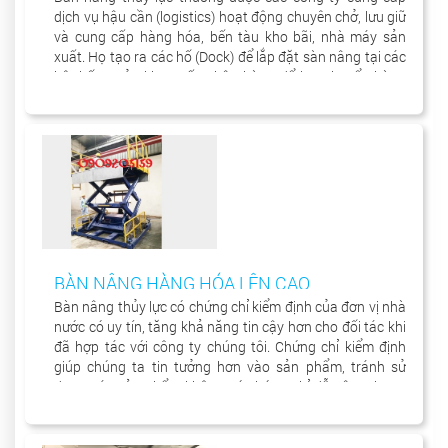
dịch vụ hậu cần (logistics) hoạt động chuyên chở, lưu giữ
và cung cấp hàng hóa, bến tàu kho bãi, nhà máy sản
xuất. Họ tạo ra các hố (Dock) để lắp đặt sàn nâng tại các
hệ thống cửa kho xuất nhập hàng để lưu chuyển hàng
hóa từ trong khu vực kho sang xe chở hàng để vận
chuyển đến nơi khác.
BÀN NÂNG HÀNG HÓA LÊN CAO
Bàn nâng thủy lực có chứng chỉ kiểm định của đơn vị nhà
nước có uy tín, tăng khả năng tin cậy hơn cho đối tác khi
đã hợp tác với công ty chúng tôi. Chứng chỉ kiểm định
giúp chúng ta tin tưởng hơn vào sản phẩm, tránh sử
dụng các sản phẩm không có chứng chỉ dễ gây tai nạn
lao động đáng tiếc xảy ra.