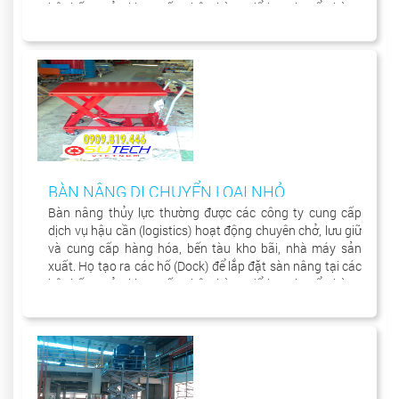
hệ thống cửa kho xuất nhập hàng để lưu chuyển hàng
hóa từ trong khu vực kho sang xe chở hàng để vận
chuyển đến nơi khác.
BÀN NÂNG DI CHUYỂN LOẠI NHỎ
Bàn nâng thủy lực thường được các công ty cung cấp
dịch vụ hậu cần (logistics) hoạt động chuyên chở, lưu giữ
và cung cấp hàng hóa, bến tàu kho bãi, nhà máy sản
xuất. Họ tạo ra các hố (Dock) để lắp đặt sàn nâng tại các
hệ thống cửa kho xuất nhập hàng để lưu chuyển hàng
hóa từ trong khu vực kho sang xe chở hàng để vận
chuyển đến nơi khác.