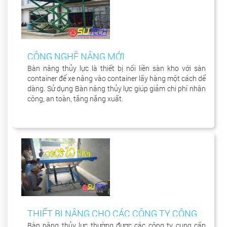
CÔNG NGHỆ NÂNG MỚI
Bàn nâng thủy lực là thiết bị nối liền sàn kho với sàn
container để xe nâng vào container lấy hàng một cách dể
dàng. Sử dụng Bàn nâng thủy lực giúp giảm chi phí nhân
công, an toàn, tăng năng xuất.
THIẾT BỊ NÂNG CHO CÁC CÔNG TY CÔNG
NGHIỆP
Bàn nâng thủy lực thường được các công ty cung cấp