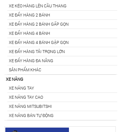
XE KÉO HÀNG LÊN CẦU THANG
XE ĐẨY HÀNG 2 BÁNH
XE ĐẨY HÀNG 2 BÁNH GẤP GỌN
XE ĐẨY HÀNG 4 BÁNH
XE ĐẨY HÀNG 4 BÁNH GẬP GỌN
XE ĐẨY HÀNG TẢI TRỌNG LỚN
XE ĐẨY HÀNG ĐA NĂNG
SẢN PHẨM KHÁC
XE NÂNG
XE NÂNG TAY
XE NÂNG TAY CAO
XE NÂNG MITSUBITSHI
XE NÂNG BÁN TỰ ĐỘNG