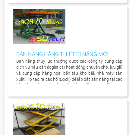
BÀN NÂNG HÀNG THIẾT BỊ NÂNG MỚI
Bàn nâng thủy lực thường được các công ty cung cấp
dịch vụ hậu cần (logistics) hoạt động chuyên chở, lưu giữ
và cung cấp hàng hóa, bến tàu kho bãi, nhà máy sản
xuất. Họ tạo ra các hố (Dock) để lắp đặt sàn nâng tại các
hệ thống cửa kho xuất nhập hàng để lưu chuyển hàng
hóa từ trong khu vực kho sang xe chở hàng để vận
chuyển đến nơi khác.