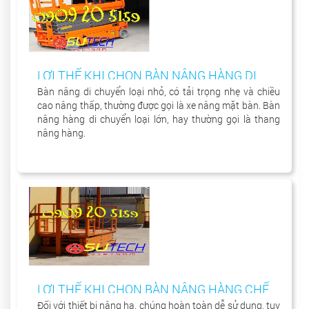
LỢI THẾ KHI CHỌN BÀN NÂNG HÀNG DI
CHUYỂN
Bàn nâng di chuyển loại nhỏ, có tải trọng nhẹ và chiều
cao nâng thấp, thường được gọi là xe nâng mặt bàn. Bàn
nâng hàng di chuyển loại lớn, hay thường gọi là thang
nâng hàng.
LỢI THẾ KHI CHỌN BÀN NÂNG HÀNG CHẾ
TẠO VIỆT NAM
Đối với thiết bị nâng hạ, chúng hoàn toàn dễ sử dụng, tuy