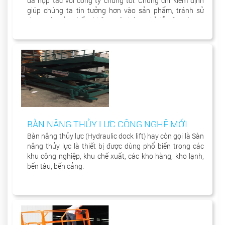
đã hợp tác với công ty chúng tôi. Chứng chỉ kiểm định
giúp chúng ta tin tưởng hơn vào sản phẩm, tránh sử
dụng các sản phẩm không có chứng chỉ dễ gây tai nạn
lao động đáng tiếc xảy ra.
BÀN NÂNG THỦY LỰC CÔNG NGHỆ MỚI
Bàn nâng thủy lực (Hydraulic dock lift) hay còn gọi là Sàn
nâng thủy lực là thiết bị được dùng phổ biến trong các
khu công nghiệp, khu chế xuất, các kho hàng, kho lạnh,
bến tàu, bến cảng.