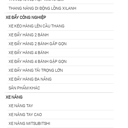
THANG NÂNG DI ĐỘNG LỒNG XILANH
XE ĐẨY CÔNG NGHIỆP
XE KÉO HÀNG LÊN CẦU THANG
XE ĐẨY HÀNG 2 BÁNH
XE ĐẨY HÀNG 2 BÁNH GẤP GỌN
XE ĐẨY HÀNG 4 BÁNH
XE ĐẨY HÀNG 4 BÁNH GẬP GỌN
XE ĐẨY HÀNG TẢI TRỌNG LỚN
XE ĐẨY HÀNG ĐA NĂNG
SẢN PHẨM KHÁC
XE NÂNG
XE NÂNG TAY
XE NÂNG TAY CAO
XE NÂNG MITSUBITSHI