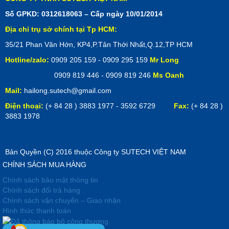
Số GPKD: 0312618063 – Cấp ngày 10/01/2014
Địa chỉ trụ sở chính tại Tp HCM:
35/21 Phan Văn Hớn, KP4,P.Tân Thới Nhất,Q.12,TP HCM
Hotline/zalo:
0909 205 159 - 0909 295 159
Mr Long
0909 819 446 - 0909 819 246
Ms Oanh
Mail:
hailong.sutech@gmail.com
Điện thoại:
(+ 84 28 ) 3883 1977 - 3592 6729
Fax:
(+ 84 28 )
3883 1978
Bản Quyền (C) 2016 thuộc Công ty SUTECH VIỆT NAM
CHÍNH SÁCH MUA HÀNG
Chính sách bảo mật thông tin
Chính sách đổi trả hàng
Chính sách vận chuyển – Giao nhận
Hình thức thanh toán