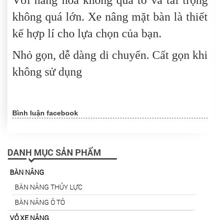
Với hàng hóa không quá to và tải trọng
không quá lớn. Xe nâng mặt bàn là thiết
kế hợp lí cho lựa chọn của bạn.
Nhỏ gọn, dễ dàng di chuyển. Cất gọn khi
không sử dụng
Bình luận facebook
DANH MỤC SẢN PHẨM
BÀN NÂNG
BÀN NÂNG THỦY LỰC
BÀN NÂNG Ô TÔ
VỎ XE NÂNG