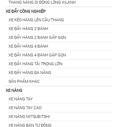
THANG NÂNG DI ĐỘNG LỒNG XILANH
XE ĐẨY CÔNG NGHIỆP
XE KÉO HÀNG LÊN CẦU THANG
XE ĐẨY HÀNG 2 BÁNH
XE ĐẨY HÀNG 2 BÁNH GẤP GỌN
XE ĐẨY HÀNG 4 BÁNH
XE ĐẨY HÀNG 4 BÁNH GẬP GỌN
XE ĐẨY HÀNG TẢI TRỌNG LỚN
XE ĐẨY HÀNG ĐA NĂNG
SẢN PHẨM KHÁC
XE NÂNG
XE NÂNG TAY
XE NÂNG TAY CAO
XE NÂNG MITSUBITSHI
XE NÂNG BÁN TỰ ĐỘNG