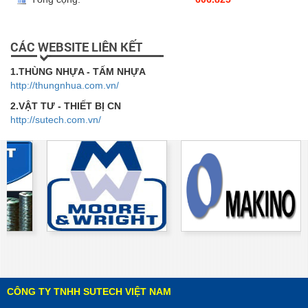
CÁC WEBSITE LIÊN KẾT
1.THÙNG NHỰA - TẤM NHỰA
http://thungnhua.com.vn/
2.VẬT TƯ - THIẾT BỊ CN
http://sutech.com.vn/
CÔNG TY TNHH SUTECH VIỆT NAM