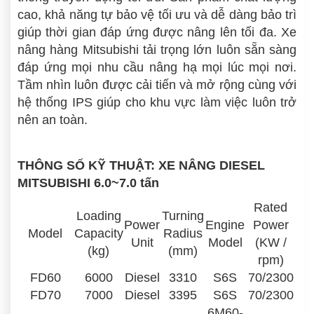
cao, khả năng tự bảo vệ tối ưu và dễ dàng bảo trì
giúp thời gian đáp ứng được nâng lên tối đa. Xe
nâng hàng Mitsubishi tải trọng lớn luôn sẵn sàng
đáp ứng mọi nhu cầu nâng hạ mọi lúc mọi nơi.
Tầm nhìn luôn được cải tiến và mở rộng cùng với
hệ thống IPS giúp cho khu vực làm việc luôn trở
nên an toàn.
THÔNG SỐ KỸ THUẬT: XE NÂNG DIESEL
MITSUBISHI 6.0~7.0 tấn
Rated
Loading
Turning
Power
Engine
Power
Model
Capacity
Radius
Unit
Model
(KW /
(kg)
(mm)
rpm)
FD60
6000
Diesel
3310
S6S
70/2300
FD70
7000
Diesel
3395
S6S
70/2300
6M60-