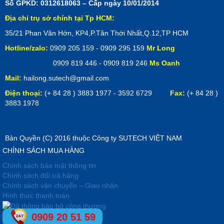
Số GPKD: 0312618063 – Cấp ngày 10/01/2014
Địa chỉ trụ sở chính tại Tp HCM:
35/21 Phan Văn Hớn, KP4,P.Tân Thới Nhất,Q.12,TP HCM
Hotline/zalo:
0909 205 159 - 0909 295 159
Mr Long
0909 819 446 - 0909 819 246
Ms Oanh
Mail:
hailong.sutech@gmail.com
Điện thoại:
(+ 84 28 ) 3883 1977 - 3592 6729
Fax:
(+ 84 28 )
3883 1978
Bản Quyền (C) 2016 thuộc Công ty SUTECH VIỆT NAM
CHÍNH SÁCH MUA HÀNG
Chính sách bảo mật thông tin
Chính sách đổi trả hàng
Chính sách vận chuyển – Giao nhận
Hình thức thanh toán
0909 20 51 59