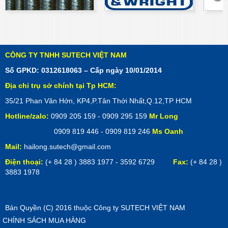
CÔNG TY TNHH SUTECH VIỆT NAM
Số GPKD: 0312618063 – Cấp ngày 10/01/2014
Địa chỉ trụ sở chính tại Tp HCM:
35/21 Phan Văn Hớn, KP4,P.Tân Thới Nhất,Q.12,TP HCM
Hotline/zalo:
0909 205 159 - 0909 295 159
Mr Long
0909 819 446 - 0909 819 246
Ms Oanh
Mail:
hailong.sutech@gmail.com
Điện thoại:
(+ 84 28 ) 3883 1977 - 3592 6729
Fax:
(+ 84 28 )
3883 1978
Bản Quyền (C) 2016 thuộc Công ty SUTECH VIỆT NAM
CHÍNH SÁCH MUA HÀNG