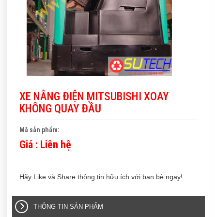
XE NÂNG ĐIỆN MITSUBISHI XOAY
KHÔNG QUAY ĐẦU
Mã sản phẩm:
Giá :
Liên hệ
Hãy Like và Share thông tin hữu ích với bạn bè ngay!
THÔNG TIN SẢN PHẨM