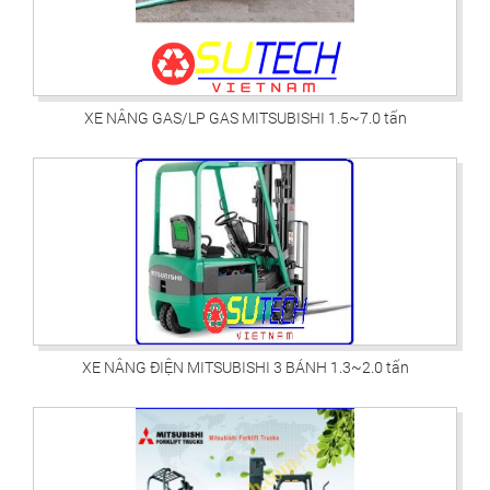
XE NÂNG GAS/LP GAS MITSUBISHI 1.5~7.0 tấn
XE NÂNG ĐIỆN MITSUBISHI 3 BÁNH 1.3~2.0 tấn