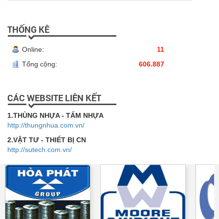
THỐNG KÊ
Online:
11
Tổng cộng:
606.887
CÁC WEBSITE LIÊN KẾT
1.THÙNG NHỰA - TẤM NHỰA
http://thungnhua.com.vn/
2.VẬT TƯ - THIẾT BỊ CN
http://sutech.com.vn/