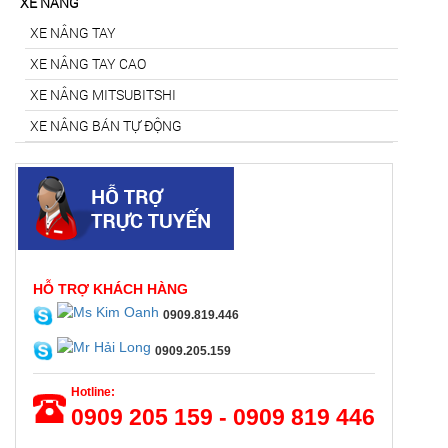
XE NÂNG
XE NÂNG TAY
XE NÂNG TAY CAO
XE NÂNG MITSUBITSHI
XE NÂNG BÁN TỰ ĐỘNG
HỖ TRỢ KHÁCH HÀNG
0909.819.446
0909.205.159
Hotline:
0909 205 159 - 0909 819 446