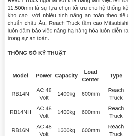
Reach Truck ngồi lái với khả năng làm việc lên tới
11,500mm là sự lựa chọn tối ưu cho hệ thống kệ
kho cao. Với nhiều tính năng an toàn theo tiêu
chuẩn châu Âu, Reach Truck tầm cao Mitsubishi
luôn đảm bảo việc nâng hạ hàng hóa luôn diễn ra
trong sự an toàn.
THÔNG SỐ KỸ THUẬT
Load
Model
Power
Capacity
Type
Center
AC 48
Reach
RB14N
1400kg
600mm
Volt
Truck
AC 48
Reach
RB14NH
1400kg
600mm
Volt
Truck
AC 48
Reach
RB16N
1600kg
600mm
Volt
Truck