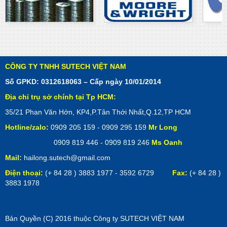
CÔNG TY TNHH SUTECH VIỆT NAM
Số GPKD: 0312618063 – Cấp ngày 10/01/2014
Địa chỉ trụ sở chính tại Tp HCM:
35/21 Phan Văn Hớn, KP4,P.Tân Thới Nhất,Q.12,TP HCM
Hotline/zalo:
0909 205 159 - 0909 295 159
Mr Long
0909 819 446 - 0909 819 246
Ms Oanh
Mail:
hailong.sutech@gmail.com
Điện thoại:
(+ 84 28 ) 3883 1977 - 3592 6729
Fax:
(+ 84 28 )
3883 1978
Bản Quyền (C) 2016 thuộc Công ty SUTECH VIỆT NAM