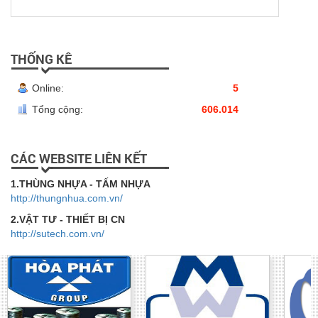
THỐNG KÊ
Online:
5
Tổng cộng:
606.014
CÁC WEBSITE LIÊN KẾT
1.THÙNG NHỰA - TẤM NHỰA
http://thungnhua.com.vn/
2.VẬT TƯ - THIẾT BỊ CN
http://sutech.com.vn/