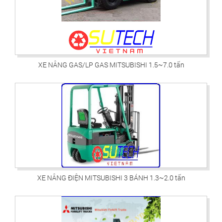
XE NÂNG GAS/LP GAS MITSUBISHI 1.5~7.0 tấn
XE NÂNG ĐIỆN MITSUBISHI 3 BÁNH 1.3~2.0 tấn