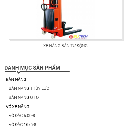
XE NÂNG BÁN TỰ ĐỘNG
DANH MỤC SẢN PHẨM
BÀN NÂNG
BÀN NÂNG THỦY LỰC
BÀN NÂNG Ô TÔ
VỎ XE NÂNG
VỎ ĐẶC 5.00-8
VỎ ĐẶC 16x6-8