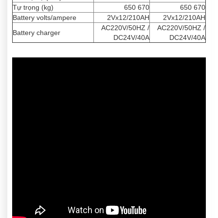
Tự trọng (kg)
650 670
650 670
Battery volts/ampere
2Vx12/210AH
2Vx12/210AH
AC220V/50HZ /
AC220V/50HZ /
Battery charger
DC24V/40A
DC24V/40A