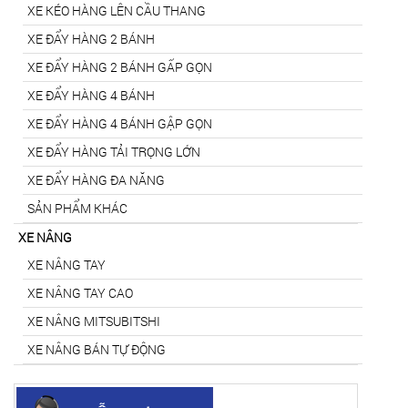
XE KÉO HÀNG LÊN CẦU THANG
XE ĐẨY HÀNG 2 BÁNH
XE ĐẨY HÀNG 2 BÁNH GẤP GỌN
XE ĐẨY HÀNG 4 BÁNH
XE ĐẨY HÀNG 4 BÁNH GẬP GỌN
XE ĐẨY HÀNG TẢI TRỌNG LỚN
XE ĐẨY HÀNG ĐA NĂNG
SẢN PHẨM KHÁC
XE NÂNG
XE NÂNG TAY
XE NÂNG TAY CAO
XE NÂNG MITSUBITSHI
XE NÂNG BÁN TỰ ĐỘNG