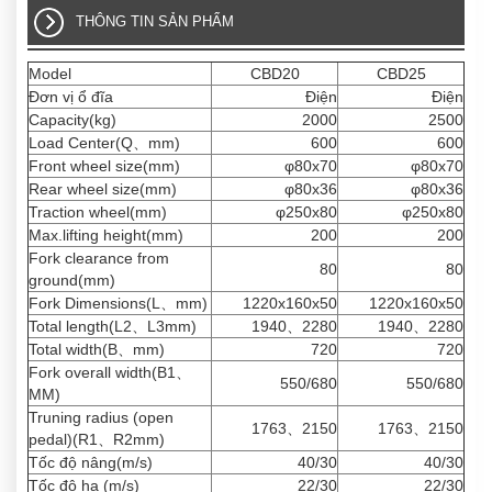
THÔNG TIN SẢN PHẨM
Model
CBD20
CBD25
Đơn vị ổ đĩa
Điện
Điện
Capacity(kg)
2000
2500
Load Center(Q、mm)
600
600
Front wheel size(mm)
φ80x70
φ80x70
Rear wheel size(mm)
φ80x36
φ80x36
Traction wheel(mm)
φ250x80
φ250x80
Max.lifting height(mm)
200
200
Fork clearance from
80
80
ground(mm)
Fork Dimensions(L、mm)
1220x160x50
1220x160x50
Total length(L2、L3mm)
1940、2280
1940、2280
Total width(B、mm)
720
720
Fork overall width(B1、
550/680
550/680
MM)
Truning radius (open
1763、2150
1763、2150
pedal)(R1、R2mm)
Tốc độ nâng(m/s)
40/30
40/30
Tốc độ hạ (m/s)
22/30
22/30