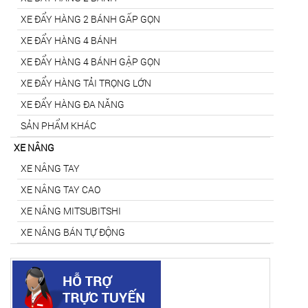
XE ĐẨY HÀNG 2 BÁNH GẤP GỌN
XE ĐẨY HÀNG 4 BÁNH
XE ĐẨY HÀNG 4 BÁNH GẬP GỌN
XE ĐẨY HÀNG TẢI TRỌNG LỚN
XE ĐẨY HÀNG ĐA NĂNG
SẢN PHẨM KHÁC
XE NÂNG
XE NÂNG TAY
XE NÂNG TAY CAO
XE NÂNG MITSUBITSHI
XE NÂNG BÁN TỰ ĐỘNG