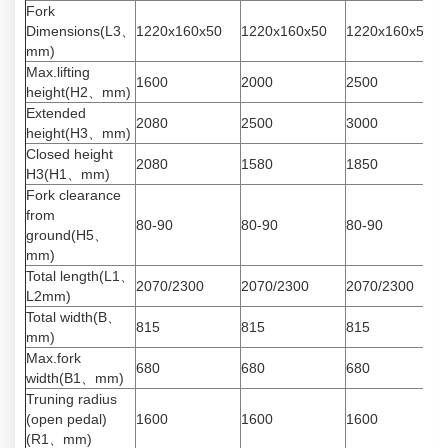
Fork
Dimensions(L3、
1220x160x50
1220x160x50
1220x160x50
mm)
Max.lifting
1600
2000
2500
height(H2、mm)
Extended
2080
2500
3000
height(H3、mm)
Closed height
2080
1580
1850
H3(H1、mm)
Fork clearance
from
80-90
80-90
80-90
ground(H5、
mm)
Total length(L1、
2070/2300
2070/2300
2070/2300
L2mm)
Total width(B、
815
815
815
mm)
Max.fork
680
680
680
width(B1、mm)
Truning radius
(open pedal)
1600
1600
1600
(R1、mm)