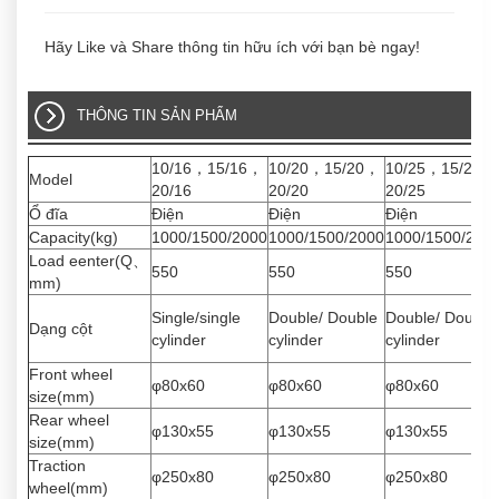
Hãy Like và Share thông tin hữu ích với bạn bè ngay!
THÔNG TIN SẢN PHẨM
10/16，15/16，
10/20，15/20，
10/25，15/25，
Model
20/16
20/20
20/25
Ổ đĩa
Điện
Điện
Điện
Capacity(kg)
1000/1500/2000
1000/1500/2000
1000/1500/200
Load eenter(Q、
550
550
550
mm)
Single/single
Double/ Double
Double/ Double
Dạng cột
cylinder
cylinder
cylinder
Front wheel
φ80x60
φ80x60
φ80x60
size(mm)
Rear wheel
φ130x55
φ130x55
φ130x55
size(mm)
Traction
φ250x80
φ250x80
φ250x80
wheel(mm)