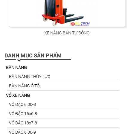
XE NÂNG BÁN TỰ ĐỘNG
DANH MỤC SẢN PHẨM
BÀN NÂNG
BÀN NÂNG THỦY LỰC
BÀN NÂNG Ô TÔ
VỎ XE NÂNG
VỎ ĐẶC 5.00-8
VỎ ĐẶC 16x6-8
VỎ ĐẶC 18x7-8
VỎ ĐẶC 6.00-9