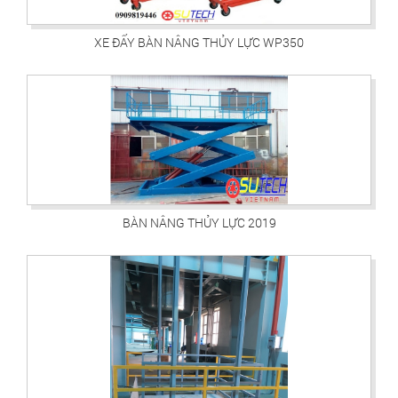
XE ĐẨY BÀN NÂNG THỦY LỰC WP350
BÀN NÂNG THỦY LỰC 2019