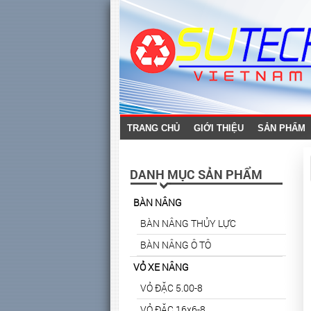
TRANG CHỦ
GIỚI THIỆU
SẢN PHẨM
DANH MỤC SẢN PHẨM
BÀN NÂNG
BÀN NÂNG THỦY LỰC
BÀN NÂNG Ô TÔ
VỎ XE NÂNG
VỎ ĐẶC 5.00-8
VỎ ĐẶC 16x6-8