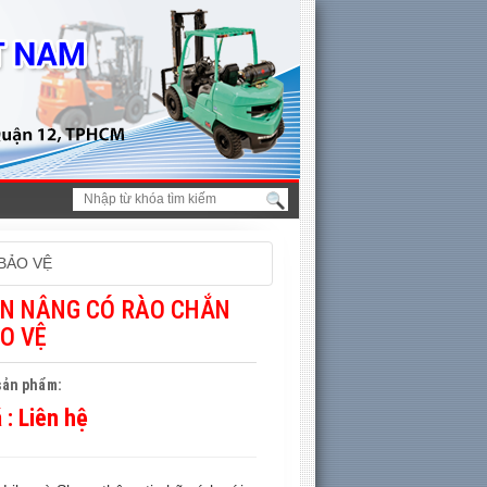
BẢO VỆ
N NÂNG CÓ RÀO CHẮN
O VỆ
sản phẩm:
á :
Liên hệ