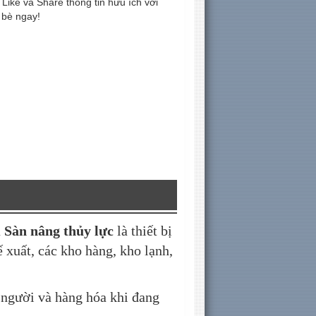
Like và Share thông tin hữu ích với
 bè ngay!
à
Sàn nâng thủy lực
là thiết bị
 xuất, các kho hàng, kho lạnh,
 người và hàng hóa khi đang