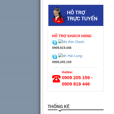
HỖ TRỢ KHÁCH HÀNG
0909.819.446
0909.205.159
Hotline:
0909 205 159 -
0909 819 446
THỐNG KÊ