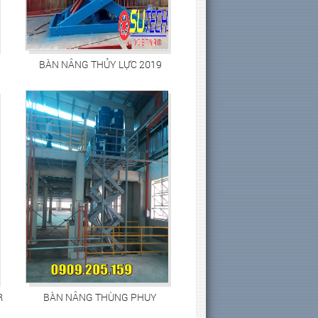
BÀN NÂNG THỦY LỰC 2019
R
BÀN NÂNG THÙNG PHUY