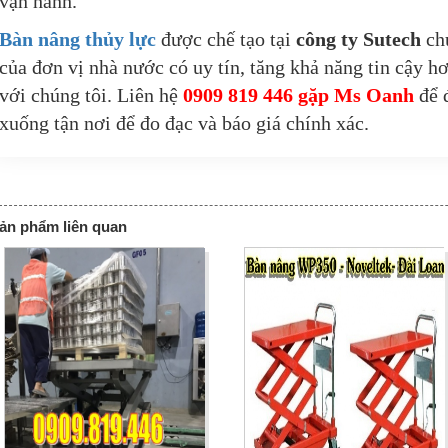
vận hành.
Bàn nâng thủy lực
được chế tạo tại
công ty Sutech
chú
của đơn vị nhà nước có uy tín, tăng khả năng tin cậy hơ
với chúng tôi. Liên hệ
0909 819 446 gặp Ms Oanh
để đ
xuống tận nơi để đo đạc và báo giá chính xác.
ản phẩm liên quan