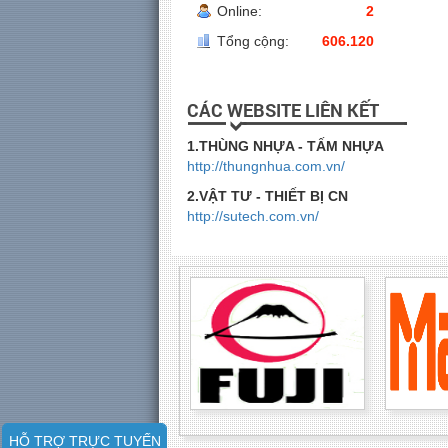
Online:
2
Tổng cộng:
606.120
CÁC WEBSITE LIÊN KẾT
1.THÙNG NHỰA - TẤM NHỰA
http://thungnhua.com.vn/
2.VẬT TƯ - THIẾT BỊ CN
http://sutech.com.vn/
HỖ TRỢ TRỰC TUYẾN