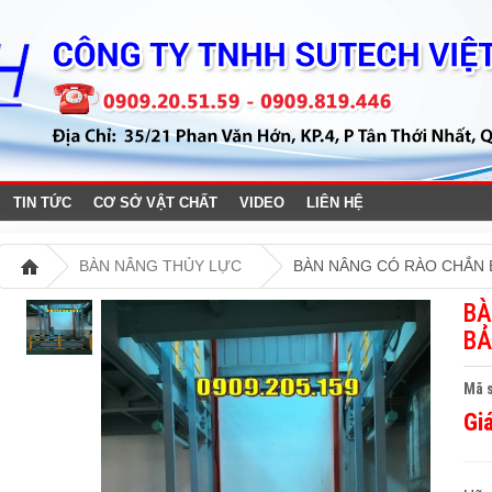
TIN TỨC
CƠ SỞ VẬT CHẤT
VIDEO
LIÊN HỆ
BÀN NÂNG THỦY LỰC
BÀN NÂNG CÓ RÀO CHẮN 
BÀ
BẢ
Mã 
Gi