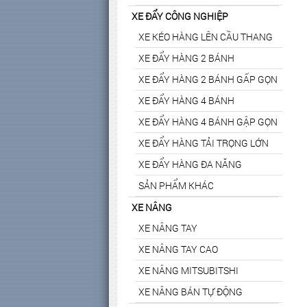
XE ĐẨY CÔNG NGHIỆP
XE KÉO HÀNG LÊN CẦU THANG
XE ĐẨY HÀNG 2 BÁNH
XE ĐẨY HÀNG 2 BÁNH GẤP GỌN
XE ĐẨY HÀNG 4 BÁNH
XE ĐẨY HÀNG 4 BÁNH GẬP GỌN
XE ĐẨY HÀNG TẢI TRỌNG LỚN
XE ĐẨY HÀNG ĐA NĂNG
SẢN PHẨM KHÁC
XE NÂNG
XE NÂNG TAY
XE NÂNG TAY CAO
XE NÂNG MITSUBITSHI
XE NÂNG BÁN TỰ ĐỘNG