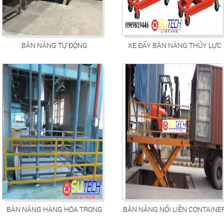
BÀN NÂNG TỰ ĐỘNG
XE ĐẨY BÀN NÂNG THỦY LỰC
WP350
BÀN NÂNG HÀNG HÓA TRONG
BÀN NÂNG NỐI LIỀN CONTAINE
XƯỞNG SẢN XUẤT