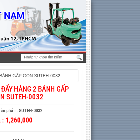
 BÁNH GẤP GỌN SUTEH-0032
 ĐẨY HÀNG 2 BÁNH GẤP
N SUTEH-0032
sản phẩm: SUTEH-0032
á :
1,260,000