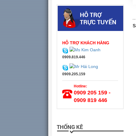
S
HỖ TRỢ KHÁCH HÀNG
0909.819.446
0909.205.159
Hotline:
0909 205 159 -
0909 819 446
THỐNG KÊ