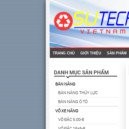
TRANG CHỦ
GIỚI THIỆU
SẢN PHẨM
DANH MỤC SẢN PHẨM
BÀN NÂNG
BÀN NÂNG THỦY LỰC
BÀN NÂNG Ô TÔ
VỎ XE NÂNG
VỎ ĐẶC 5.00-8
VỎ ĐẶC 16x6-8