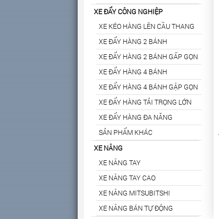
XE ĐẨY CÔNG NGHIỆP
XE KÉO HÀNG LÊN CẦU THANG
XE ĐẨY HÀNG 2 BÁNH
XE ĐẨY HÀNG 2 BÁNH GẤP GỌN
XE ĐẨY HÀNG 4 BÁNH
XE ĐẨY HÀNG 4 BÁNH GẬP GỌN
XE ĐẨY HÀNG TẢI TRỌNG LỚN
XE ĐẨY HÀNG ĐA NĂNG
SẢN PHẨM KHÁC
XE NÂNG
XE NÂNG TAY
XE NÂNG TAY CAO
XE NÂNG MITSUBITSHI
XE NÂNG BÁN TỰ ĐỘNG