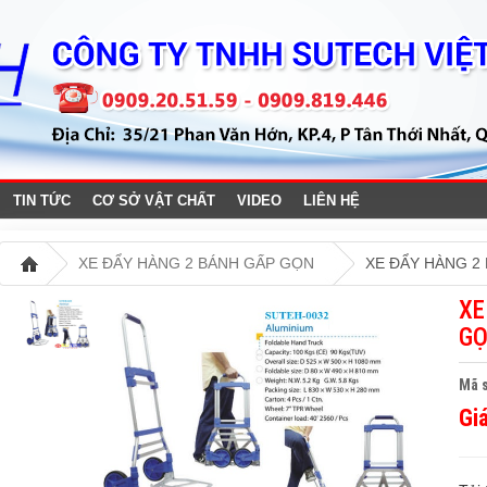
TIN TỨC
CƠ SỞ VẬT CHẤT
VIDEO
LIÊN HỆ
XE ĐẨY HÀNG 2 BÁNH GẤP GỌN
XE ĐẨY HÀNG 2
XE
GỌ
Mã 
Gi