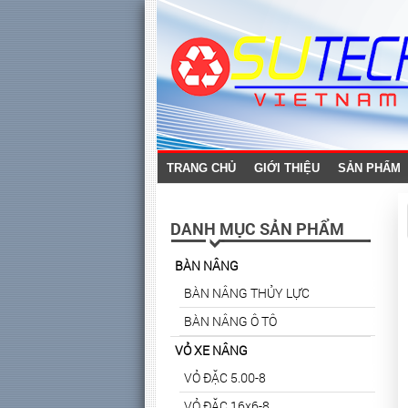
TRANG CHỦ
GIỚI THIỆU
SẢN PHẨM
DANH MỤC SẢN PHẨM
BÀN NÂNG
BÀN NÂNG THỦY LỰC
BÀN NÂNG Ô TÔ
VỎ XE NÂNG
VỎ ĐẶC 5.00-8
VỎ ĐẶC 16x6-8