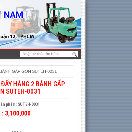
 BÁNH GẤP GỌN SUTEH-0031
 ĐẨY HÀNG 2 BÁNH GẤP
N SUTEH-0031
sản phẩm: SUTEH-0031
á :
3,100,000