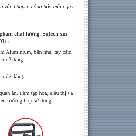
ộng vận chuyển hàng hóa mỗi ngày?
phẩm chất lượng. Sutech xin
031:
im Aluminium, bền nhẹ, tay cầm
ch dễ dàng.
ch dễ dàng.
uán ăn, tiệm tạp hóa, siêu thị và
heo trường hợp sử dụng