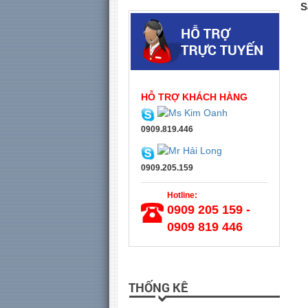
S
HỖ TRỢ KHÁCH HÀNG
0909.819.446
0909.205.159
Hotline:
0909 205 159 -
0909 819 446
THỐNG KÊ