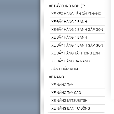
XE ĐẨY CÔNG NGHIỆP
XE KÉO HÀNG LÊN CẦU THANG
XE ĐẨY HÀNG 2 BÁNH
XE ĐẨY HÀNG 2 BÁNH GẤP GỌN
XE ĐẨY HÀNG 4 BÁNH
XE ĐẨY HÀNG 4 BÁNH GẬP GỌN
XE ĐẨY HÀNG TẢI TRỌNG LỚN
XE ĐẨY HÀNG ĐA NĂNG
SẢN PHẨM KHÁC
XE NÂNG
XE NÂNG TAY
XE NÂNG TAY CAO
XE NÂNG MITSUBITSHI
XE NÂNG BÁN TỰ ĐỘNG