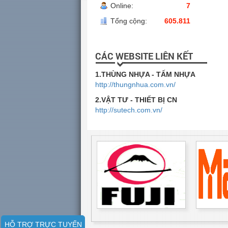
Online:
7
Tổng cộng:
605.811
CÁC WEBSITE LIÊN KẾT
1.THÙNG NHỰA - TẤM NHỰA
http://thungnhua.com.vn/
2.VẬT TƯ - THIẾT BỊ CN
http://sutech.com.vn/
HỖ TRỢ TRỰC TUYẾN