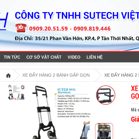
TIN TỨC
CƠ SỞ VẬT CHẤT
VIDEO
LIÊN HỆ
XE ĐẨY HÀNG 2 BÁNH GẤP GỌN
XE ĐẨY HÀNG 2
XE
GỌ
Mã 
Gi