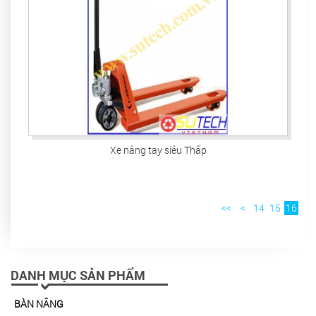
Xe nâng tay siêu Thấp
<<
<
14
15
16
DANH MỤC SẢN PHẨM
BÀN NÂNG