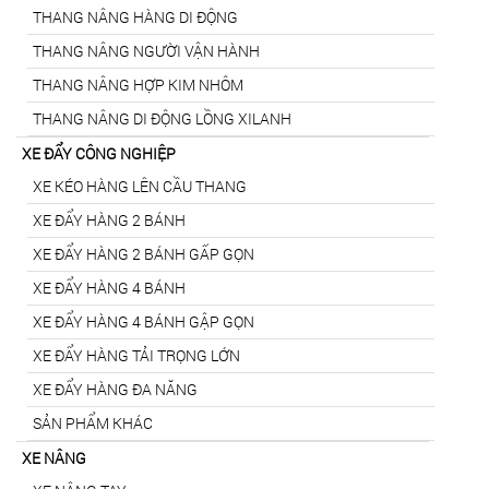
THANG NÂNG HÀNG DI ĐỘNG
THANG NÂNG NGƯỜI VẬN HÀNH
THANG NÂNG HỢP KIM NHÔM
THANG NÂNG DI ĐỘNG LỒNG XILANH
XE ĐẨY CÔNG NGHIỆP
XE KÉO HÀNG LÊN CẦU THANG
XE ĐẨY HÀNG 2 BÁNH
XE ĐẨY HÀNG 2 BÁNH GẤP GỌN
XE ĐẨY HÀNG 4 BÁNH
XE ĐẨY HÀNG 4 BÁNH GẬP GỌN
XE ĐẨY HÀNG TẢI TRỌNG LỚN
XE ĐẨY HÀNG ĐA NĂNG
SẢN PHẨM KHÁC
XE NÂNG