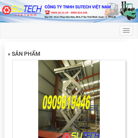
Toggl
naviga
» SẢN PHẨM