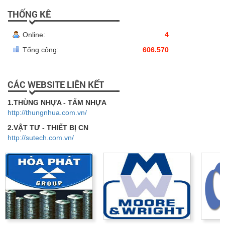
THỐNG KÊ
Online:
4
Tổng cộng:
606.570
CÁC WEBSITE LIÊN KẾT
1.THÙNG NHỰA - TẤM NHỰA
http://thungnhua.com.vn/
2.VẬT TƯ - THIẾT BỊ CN
http://sutech.com.vn/