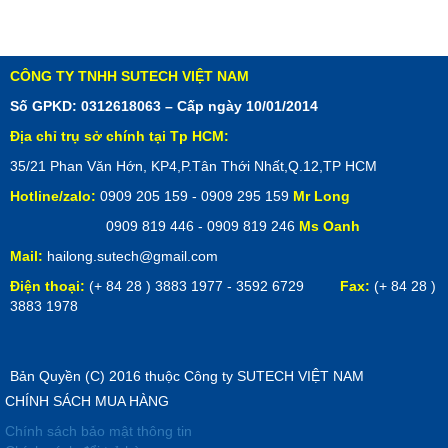
CÔNG TY TNHH SUTECH VIỆT NAM
Số GPKD: 0312618063 – Cấp ngày 10/01/2014
Địa chỉ trụ sở chính tại Tp HCM:
35/21 Phan Văn Hớn, KP4,P.Tân Thới Nhất,Q.12,TP HCM
Hotline/zalo:
0909 205 159 - 0909 295 159
Mr Long
0909 819 446 - 0909 819 246
Ms Oanh
Mail:
hailong.sutech@gmail.com
Điện thoại:
(+ 84 28 ) 3883 1977 - 3592 6729
Fax:
(+ 84 28 )
3883 1978
Bản Quyền (C) 2016 thuộc Công ty SUTECH VIỆT NAM
CHÍNH SÁCH MUA HÀNG
Chính sách bảo mật thông tin