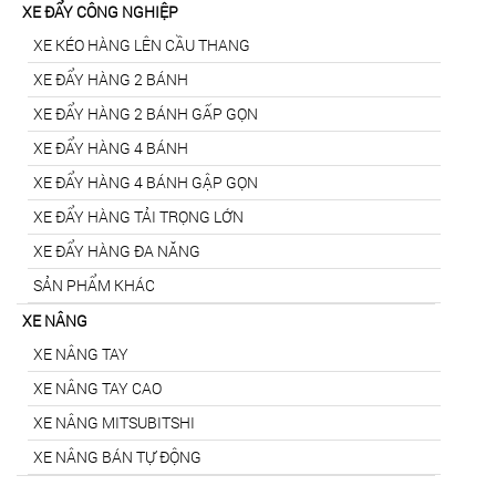
XE ĐẨY CÔNG NGHIỆP
XE KÉO HÀNG LÊN CẦU THANG
XE ĐẨY HÀNG 2 BÁNH
XE ĐẨY HÀNG 2 BÁNH GẤP GỌN
XE ĐẨY HÀNG 4 BÁNH
XE ĐẨY HÀNG 4 BÁNH GẬP GỌN
XE ĐẨY HÀNG TẢI TRỌNG LỚN
XE ĐẨY HÀNG ĐA NĂNG
SẢN PHẨM KHÁC
XE NÂNG
XE NÂNG TAY
XE NÂNG TAY CAO
XE NÂNG MITSUBITSHI
XE NÂNG BÁN TỰ ĐỘNG