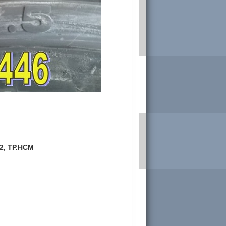
12, TP.HCM