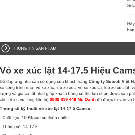
Sril
Hãy 
bạn
THÔNG TIN SẢN PHẨM
Vỏ xe xúc lật 14-17.5 Hiệu Cams
Để đáp ứng nhu cầu sử dụng của khách hàng
Công ty Sutech Việt 
xe công trình như: vỏ xe xúc, lốp xe xúc, vỏ xe xúc lật, lốp xe xúc lật, 
lượng và giá cả tốt nhất giúp khách hàng có thể lựa chọn được sản ph
chi tiết xin vui lòng liên hệ
0909 819 446 Ms.Oanh
để được tư vấn và 
Thông số kỹ thuật vỏ xúc lật 14-17.5 Camso:
- Chất liệu: 100% cao su thiên nhiên
- Thông số: 14-17.5