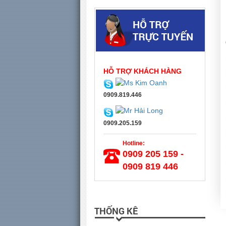
HỖ TRỢ KHÁCH HÀNG
0909.819.446
0909.205.159
Hotline:
0909 205 159 -
0909 819 446
THỐNG KÊ