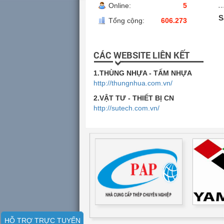
Online:
5
S
Tổng cộng:
606.273
CÁC WEBSITE LIÊN KẾT
1.THÙNG NHỰA - TẤM NHỰA
http://thungnhua.com.vn/
2.VẬT TƯ - THIẾT BỊ CN
http://sutech.com.vn/
HỖ TRỢ TRỰC TUYẾN