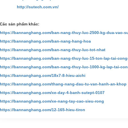
http://sutech.com.vn/
Các sản phẩm khác:
https://bannanghang.com/ban-nang-thuy-luc-2500-kg-dua-vao-s
https://bannanghang.com/ban-nang-hang-hoa
https://bannanghang.com/ban-nang-thuy-luc-tot-nhat
https://bannanghang.com/ban-nang-thuy-luc-15-ton-lap-tai-cong
https://bannanghang.com/ban-nang-thuy-luc-1000-kg-lap-tai-co
https://bannanghang.com/18x7-8-hieu-aichi
https://bannanghang.com/thang-nang-dau-tu-van-hanh-an-khop
https://bannanghang.com/xe-day-4-banh-sutept-0107
https://bannanghang.com/xe-nang-tay-cao-sieu-rong
https://bannanghang.com/12-165-hieu-tiron