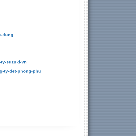
u-dung
-ty-suzuki-vn
ng-ty-det-phong-phu