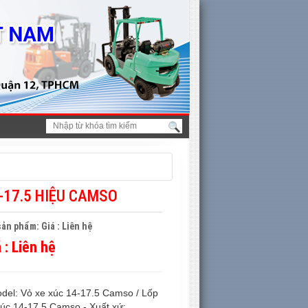
-17.5 HIỆU CAMSO
ản phẩm: Giá : Liên hệ
á :
Liên hệ
odel: Vỏ xe xúc 14-17.5 Camso / Lốp
xúc 14-17.5 Camso - Xuất xứ: