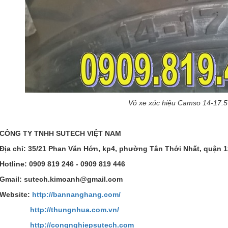
Vỏ xe xúc hiệu Camso 14-17.5
CÔNG TY TNHH SUTECH VIỆT NAM
Địa chỉ: 35/21 Phan Văn Hớn, kp4, phường Tân Thới Nhất, quận 
Hotline: 0909 819 246 - 0909 819 446
Gmail: sutech.kimoanh@gmail.com
Website:
http://bannanghang.com/
http://thungnhua.com.vn/
http://congnghiepsutech.com