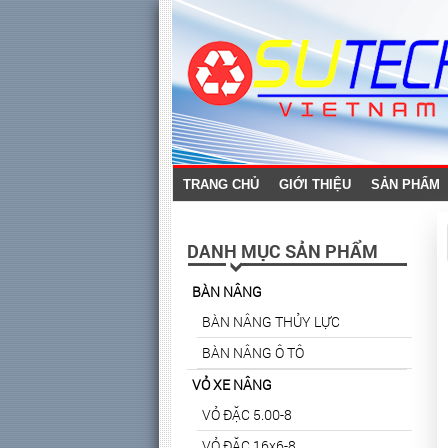
TRANG CHỦ
GIỚI THIỆU
SẢN PHẨM
DANH MỤC SẢN PHẨM
BÀN NÂNG
BÀN NÂNG THỦY LỰC
BÀN NÂNG Ô TÔ
VỎ XE NÂNG
VỎ ĐẶC 5.00-8
VỎ ĐẶC 16x6-8