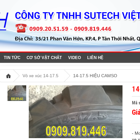
TIN TỨC
CƠ SỞ VẬT CHẤT
VIDEO
LIÊN HỆ
Vỏ xe xúc 14-17.5
14-17.5 HIỆU CAMSO
14
Mã s
Gi
- M
xe 