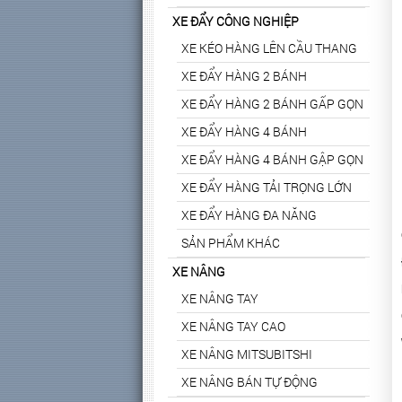
XE ĐẨY CÔNG NGHIỆP
XE KÉO HÀNG LÊN CẦU THANG
XE ĐẨY HÀNG 2 BÁNH
XE ĐẨY HÀNG 2 BÁNH GẤP GỌN
XE ĐẨY HÀNG 4 BÁNH
XE ĐẨY HÀNG 4 BÁNH GẬP GỌN
XE ĐẨY HÀNG TẢI TRỌNG LỚN
XE ĐẨY HÀNG ĐA NĂNG
SẢN PHẨM KHÁC
XE NÂNG
XE NÂNG TAY
XE NÂNG TAY CAO
XE NÂNG MITSUBITSHI
XE NÂNG BÁN TỰ ĐỘNG