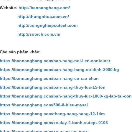
Website:
http://bannanghang.com/
http://thungnhua.com.vn/
http://congnghiepsutech.com
http://sutech.com.vn/
Các sản phẩm khác:
https://bannanghang.com/ban-nang-noi-lien-container
https://bannanghang.com/ban-nang-hang-co-dinh-3000-kg
https://bannanghang.com/ban-nang-co-rao-chan
https://bannanghang.com/ban-nang-thuy-luc-15-ton
https://bannanghang.com/ban-nang-thuy-luc-1000-kg-lap-tai-co
https://bannanghang.com/500-8-hieu-masai
https://bannanghang.com/thang-nang-hang-12-14m
https://bannanghang.com/xe-day-4-banh-sutept-0108
https://bannanghang.com/xe-nang-tay-inox