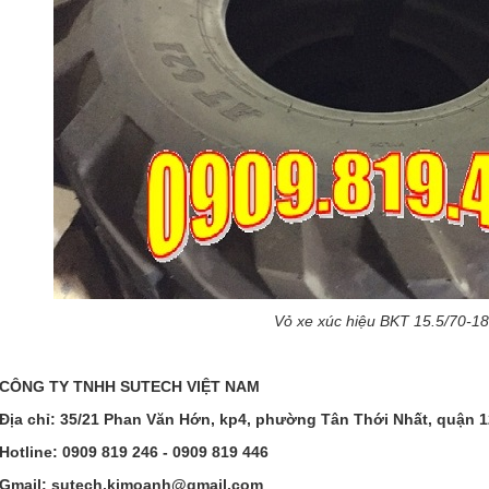
Vỏ xe xúc hiệu BKT 15.5/70-18
CÔNG TY TNHH SUTECH VIỆT NAM
Địa chỉ: 35/21 Phan Văn Hớn, kp4, phường Tân Thới Nhất, quận 
Hotline: 0909 819 246 - 0909 819 446
Gmail: sutech.kimoanh@gmail.com