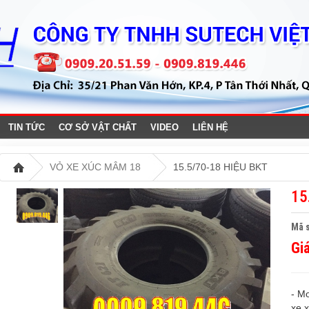
TIN TỨC
CƠ SỞ VẬT CHẤT
VIDEO
LIÊN HỆ
VỎ XE XÚC MÂM 18
15.5/70-18 HIỆU BKT
15
Mã s
Gi
- M
xe 