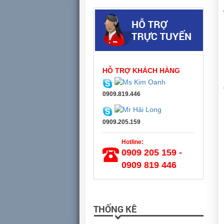
HỖ TRỢ KHÁCH HÀNG
0909.819.446
0909.205.159
Hotline:
0909 205 159 -
0909 819 446
THỐNG KÊ