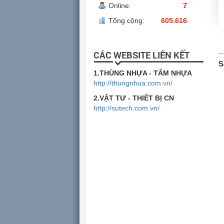
Online:
7
Tổng cộng:
605.616
CÁC WEBSITE LIÊN KẾT
S
1.THÙNG NHỰA - TẤM NHỰA
http://thungnhua.com.vn/
2.VẬT TƯ - THIẾT BỊ CN
http://sutech.com.vn/