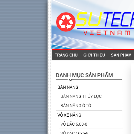
TRANG CHỦ
GIỚI THIỆU
SẢN PHẨM
DANH MỤC SẢN PHẨM
BÀN NÂNG
BÀN NÂNG THỦY LỰC
BÀN NÂNG Ô TÔ
VỎ XE NÂNG
VỎ ĐẶC 5.00-8
VỎ ĐẶC 16x6-8