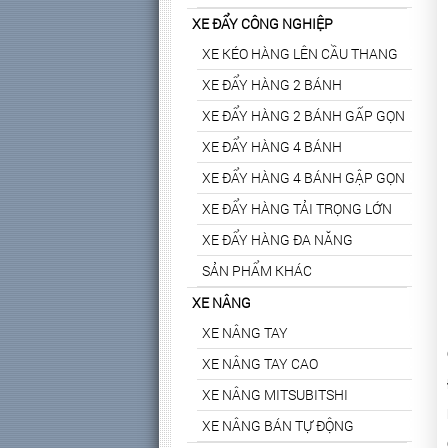
XE ĐẨY CÔNG NGHIỆP
XE KÉO HÀNG LÊN CẦU THANG
XE ĐẨY HÀNG 2 BÁNH
XE ĐẨY HÀNG 2 BÁNH GẤP GỌN
XE ĐẨY HÀNG 4 BÁNH
XE ĐẨY HÀNG 4 BÁNH GẬP GỌN
XE ĐẨY HÀNG TẢI TRỌNG LỚN
XE ĐẨY HÀNG ĐA NĂNG
SẢN PHẨM KHÁC
XE NÂNG
XE NÂNG TAY
XE NÂNG TAY CAO
XE NÂNG MITSUBITSHI
XE NÂNG BÁN TỰ ĐỘNG