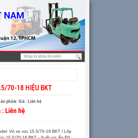
.5/70-18 HIỆU BKT
ản phẩm: Giá : Liên hệ
á :
Liên hệ
odel: Vỏ xe xúc 15.5/70-18 BKT / Lốp
xúc 15.5/70-18 BKT - Xuất xứ: Ấn Độ