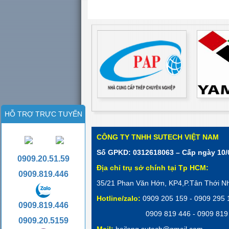
HỖ TRỢ TRỰC TUYẾN
CÔNG TY TNHH SUTECH VIỆT NAM
Số GPKD: 0312618063 – Cấp ngày 10/
0909.20.51.59
Địa chỉ trụ sở chính tại Tp HCM:
0909.819.446
35/21 Phan Văn Hớn, KP4,P.Tân Thới N
Hotline/zalo:
0909 205 159 - 0909 295
0909.819.446
0909 819 446 - 0909 819
0909.20.5159