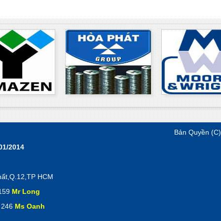
Bản Quyền (C
01/2014
hất,Q.12,TP HCM
 159
Mr Long
 246
Ms Oanh