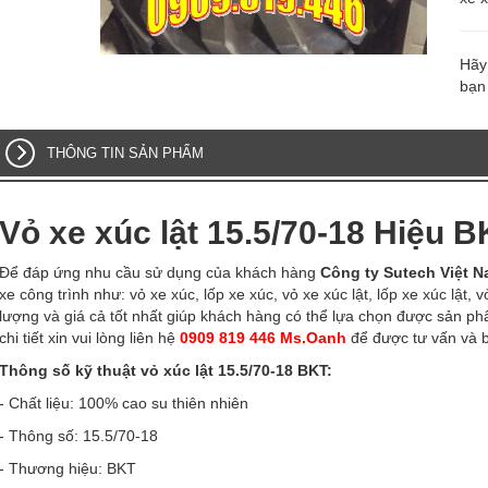
Hãy 
bạn
THÔNG TIN SẢN PHẨM
Vỏ xe xúc lật 15.5/70-18 Hiệu B
Để đáp ứng nhu cầu sử dụng của khách hàng
Công ty Sutech Việt 
xe công trình như: vỏ xe xúc, lốp xe xúc, vỏ xe xúc lật, lốp xe xúc lật, 
lượng và giá cả tốt nhất giúp khách hàng có thể lựa chọn được sản ph
chi tiết xin vui lòng liên hệ
0909 819 446 Ms.Oanh
để được tư vấn và 
Thông số kỹ thuật vỏ xúc lật 15.5/70-18 BKT:
- Chất liệu: 100% cao su thiên nhiên
- Thông số: 15.5/70-18
- Thương hiệu: BKT