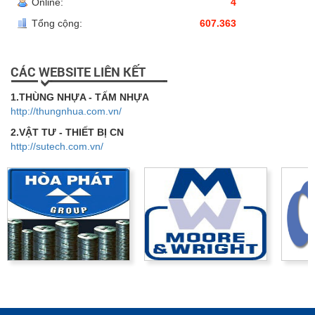
Online:
4
Tổng cộng:
607.363
CÁC WEBSITE LIÊN KẾT
1.THÙNG NHỰA - TẤM NHỰA
http://thungnhua.com.vn/
2.VẬT TƯ - THIẾT BỊ CN
http://sutech.com.vn/