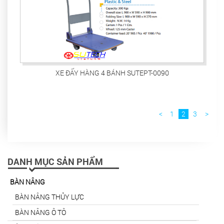
XE ĐẨY HÀNG 4 BÁNH SUTEPT-0090
<
1
2
3
>
DANH MỤC SẢN PHẨM
BÀN NÂNG
BÀN NÂNG THỦY LỰC
BÀN NÂNG Ô TÔ