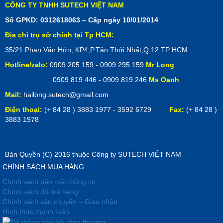
CÔNG TY TNHH SUTECH VIỆT NAM
Số GPKD: 0312618063 – Cấp ngày 10/01/2014
Địa chỉ trụ sở chính tại Tp HCM:
35/21 Phan Văn Hớn, KP4,P.Tân Thới Nhất,Q.12,TP HCM
Hotline/zalo:
0909 205 159 - 0909 295 159
Mr Long
0909 819 446 - 0909 819 246
Ms Oanh
Mail:
hailong.sutech@gmail.com
Điện thoại:
(+ 84 28 ) 3883 1977 - 3592 6729
Fax:
(+ 84 28 )
3883 1978
Bản Quyền (C) 2016 thuộc Công ty SUTECH VIỆT NAM
CHÍNH SÁCH MUA HÀNG
Chính sách bảo mật thông tin
Chính sách đổi trả hàng
Chính sách vận chuyển – Giao nhận
Hình thức thanh toán