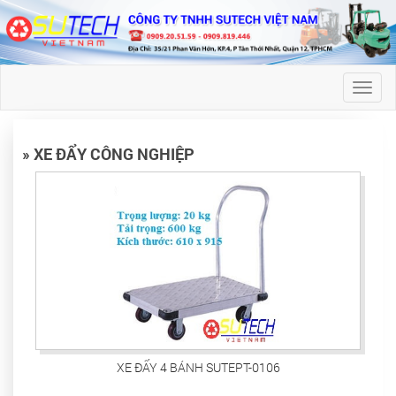
Toggl
naviga
» XE ĐẨY CÔNG NGHIỆP
XE ĐẨY 4 BÁNH SUTEPT-0106