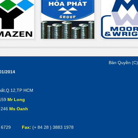
Bản Quyền (C
01/2014
hất,Q.12,TP HCM
 159
Mr Long
 246
Ms Oanh
3592 6729
Fax:
(+ 84 28 ) 3883 1978