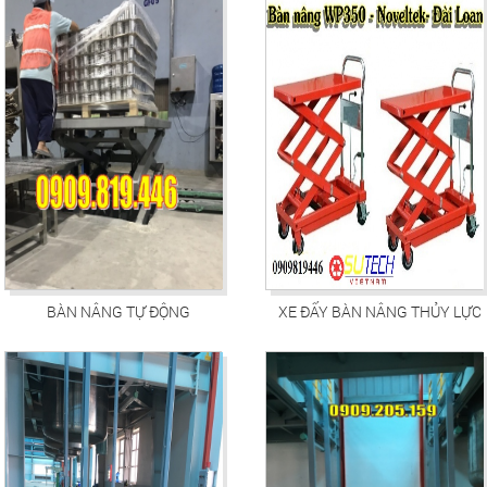
BÀN NÂNG TỰ ĐỘNG
XE ĐẨY BÀN NÂNG THỦY LỰC
WP350