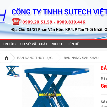
TIN TỨC
CƠ SỞ VẬT CHẤT
VIDEO
LIÊN HỆ
BÀN NÂNG THỦY LỰC
BÀN NÂNG SÂN KHẤU
BÀ
Mã 
Gi
Để 
dựn