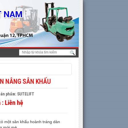
N NÂNG SÂN KHẤU
sản phẩm: SUTELIFT
á :
Liên hệ
có một sân khấu hoành tráng dàn
g mới mẻ...