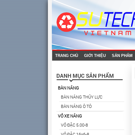
TRANG CHỦ
GIỚI THIỆU
SẢN PHẨM
DANH MỤC SẢN PHẨM
BÀN NÂNG
BÀN NÂNG THỦY LỰC
BÀN NÂNG Ô TÔ
VỎ XE NÂNG
VỎ ĐẶC 5.00-8
VỎ ĐẶC 16x6-8