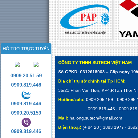
HỖ TRỢ TRỰC TUYẾN
CÔNG TY TNHH SUTECH VIỆT NAM
Số GPKD: 0312618063 – Cấp ngày 10/
0909.20.51.59
Địa chỉ trụ sở chính tại Tp HCM:
0909.819.446
35/21 Phan Văn Hớn, KP4,P.Tân Thới N
Hotline/zalo:
0909 205 159 - 0909 295
0909.819.446
0909 819 446 - 0909 819
0909.20.5159
Mail:
hailong.sutech@gmail.com
Điện thoại:
(+ 84 28 ) 3883 1977 - 
0909.819.446