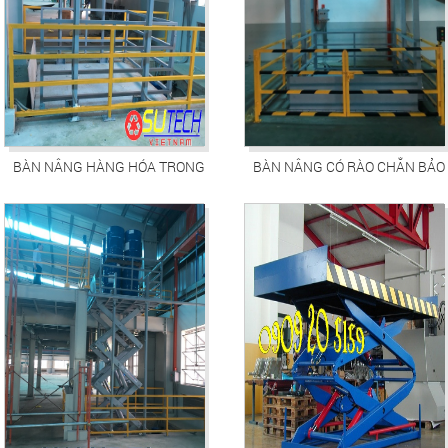
BÀN NÂNG HÀNG HÓA TRONG
BÀN NÂNG CÓ RÀO CHẮN BẢO
XƯỞNG SẢN XUẤT
VỆ