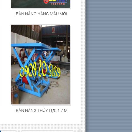
BÀN NÂNG HÀNG MẪU MỚI
BÀN NÂNG THỦY LỰC 1.7 M