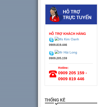
HỖ TRỢ KHÁCH HÀNG
0909.819.446
0909.205.159
Hotline:
0909 205 159 -
0909 819 446
THỐNG KÊ