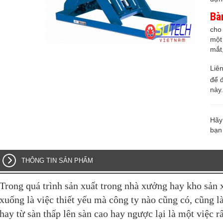
Bà
cho
một
mắt
Liê
để 
này
Hãy 
bạn
THÔNG TIN SẢN PHẨM
Trong quá trình sản xuất trong nhà xưởng hay kho sản x
xuống là việc thiết yếu mà công ty nào cũng có, cũng l
hay từ sàn thấp lên sàn cao hay ngược lại là một việc rấ