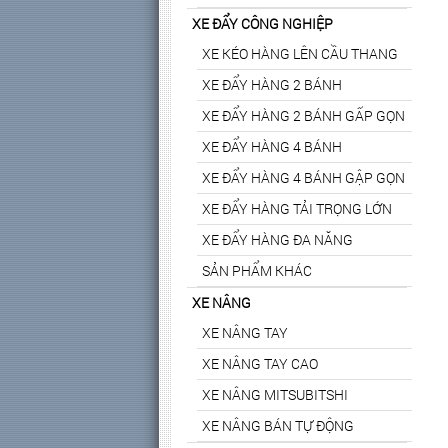
XE ĐẨY CÔNG NGHIỆP
XE KÉO HÀNG LÊN CẦU THANG
XE ĐẨY HÀNG 2 BÁNH
XE ĐẨY HÀNG 2 BÁNH GẤP GỌN
XE ĐẨY HÀNG 4 BÁNH
XE ĐẨY HÀNG 4 BÁNH GẬP GỌN
XE ĐẨY HÀNG TẢI TRỌNG LỚN
XE ĐẨY HÀNG ĐA NĂNG
SẢN PHẨM KHÁC
XE NÂNG
XE NÂNG TAY
XE NÂNG TAY CAO
XE NÂNG MITSUBITSHI
XE NÂNG BÁN TỰ ĐỘNG