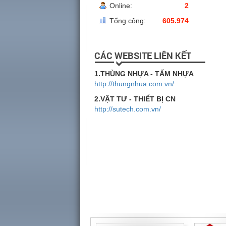
Online:
2
Tổng cộng:
605.974
CÁC WEBSITE LIÊN KẾT
1.THÙNG NHỰA - TẤM NHỰA
http://thungnhua.com.vn/
2.VẬT TƯ - THIẾT BỊ CN
http://sutech.com.vn/