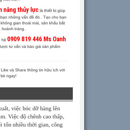
n nâng thủy lực
là thiết bị giúp
 bạn những vấn đề đó . Tạo cho bạn
 không gian thoải mái, sân khấu bắt
, hoành tráng..
0909 819 446 Ms Oanh
n hệ
được tư vấn và báo giá sản phẩm
.
Like và Share thông tin hữu ích với
 bè ngay!
uất, việc bóc dỡ hàng lên
àm. Việc độ chênh cao thấp,
t tốn nhiều thời gian, công